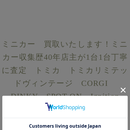
ミニカー 買取いたします！ミニ
カー収集歴40年店主が1台1台丁寧
に査定 トミカ トミカリミテッ
ドヴィンテージ CORGI
DINKY SPOT ON Ignition
model Autoart 京商 MINIGT
Hotwheels等ミニカーならなんで