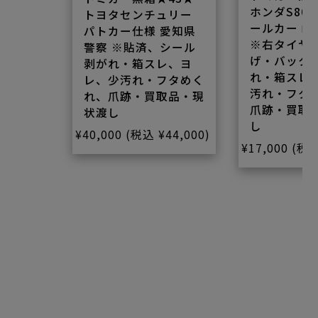
ホンダS800M
トヨタセンチュリー
ールカー 岐阜
パトカー仕様 愛知県
※右タイヤ上
警察 ※貼済、シール
げ・バックド
剥がれ・箱スレ、ヨ
れ・箱スレ、
レ、少汚れ・フタめく
汚れ・フタ少
れ、爪跡・買取品・現
爪跡・買取品
状渡し
し
¥40,000
(税込 ¥44,000)
¥17,000
(税込 ¥