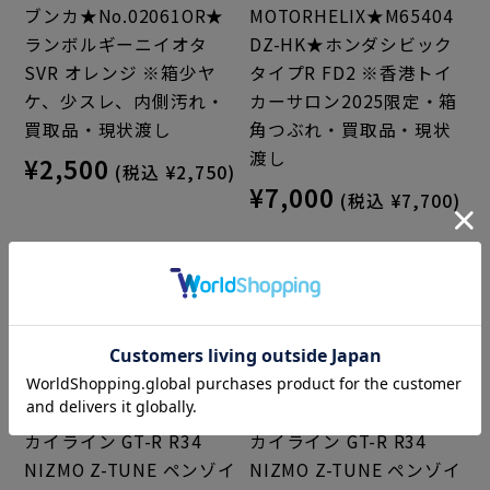
ブンカ★No.02061OR★
MOTORHELIX★M65404
ランボルギーニイオタ
DZ-HK★ホンダシビック
SVR オレンジ ※箱少ヤ
タイプR FD2 ※香港トイ
ケ、少スレ、内側汚れ・
カーサロン2025限定・箱
買取品・現状渡し
角つぶれ・買取品・現状
渡し
¥2,500
(税込 ¥2,750)
¥7,000
(税込 ¥7,700)
FAST&SPEED★★日産ス
FAST&SPEED★★日産ス
カイライン GT-R R34
カイライン GT-R R34
NIZMO Z-TUNE ペンゾイ
NIZMO Z-TUNE ペンゾイ