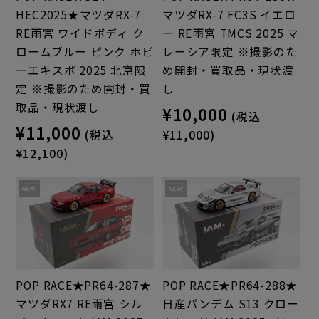
HEC2025★マツダRX-7
マツダRX-7 FC3S イエロ
RE雨宮 ワイドボディ ク
ー RE雨宮 TMCS 2025 マ
ロームブルー ピンク ホビ
レーシア限定 ※撮影のた
ーエキスポ 2025 北京限
め開封・買取品・現状渡
定 ※撮影のため開封・買
し
取品・現状渡し
¥10,000
(税込
¥11,000
(税込
¥11,000)
¥12,100)
POP RACE★PR64-287★
POP RACE★PR64-288★
マツダRX7 RE雨宮 シル
日産パンデム S13 クロー