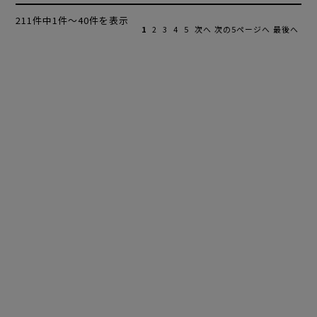
211件中1件～40件を表示
1
2
3
4
5
次へ
次の5ページへ
最後へ