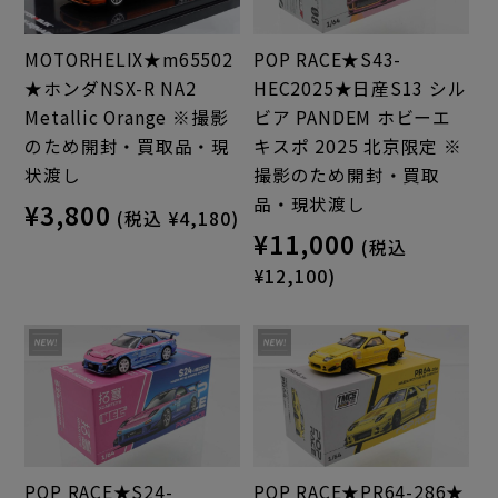
MOTORHELIX★m65502
POP RACE★S43-
★ホンダNSX-R NA2
HEC2025★日産S13 シル
Metallic Orange ※撮影
ビア PANDEM ホビーエ
のため開封・買取品・現
キスポ 2025 北京限定 ※
状渡し
撮影のため開封・買取
品・現状渡し
¥3,800
(税込 ¥4,180)
¥11,000
(税込
¥12,100)
POP RACE★S24-
POP RACE★PR64-286★