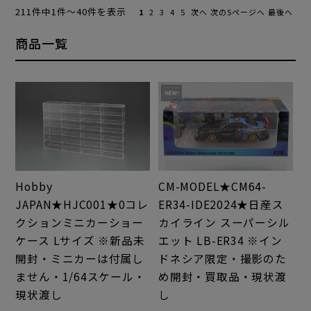
211件中1件～40件を表示
1
2
3
4
5
次へ
次の5ページへ
最後へ
商品一覧
Hobby
CM-MODEL★CM64-
JAPAN★HJC001★0コレ
ER34-IDE2024★日産ス
クションミニカーショー
カイライン スーパーシル
ケース Lサイズ ※新品未
エット LB-ER34 ※イン
開封・ミニカーは付属し
ドネシア限定・撮影のた
ません・1/64スケール・
め開封・買取品・現状渡
現状渡し
し