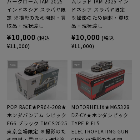
バークローム IAM 2025
ムレッド IAM 2025 イン
インドネシア スラバヤ限
ドネシア スラバヤ限定
定 ※撮影のため開封・買
※撮影のため開封・買取
取品・現状渡し
品・現状渡し
¥10,000
¥10,000
(税込
(税込
¥11,000)
¥11,000)
POP RACE★PR64-208★
MOTORHELIX★M65328
ホンダパンデム シビック
DZ-CY★ホンダシビック
EG6 ブラック TMCS2025
TYPE R FL5
東京会場限定 ※撮影のた
ELECTROPLATING GUN
め開封・買取品・現状渡
GREY ※撮影のため開