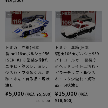
¥16,500)
トミカ 赤箱(日本
トミカ 赤箱(日本
製)★116★ポルシェ956
製)★106★ポルシェ959
ISEKI #1 ※塗装少剥げ、
パトロールカー 警視庁
ニキビ・箱スレ、ヨレ、
※ヘッドライト上汚れ・
少汚れ・フタめくれ、爪
ピラーチップ・箱少汚
跡・未貼・買取品・現状
れ・フタ少破れ・買取
渡し
品・現状渡し
¥5,000
¥15,000
(税込 ¥5,500)
(税込
¥16,500)
SOLD OUT