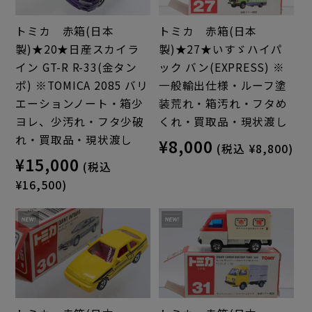
トミカ 赤箱(日本
トミカ 赤箱(日本
製)★20★日産スカイラ
製)★27★いすゞハイパ
イン GT-R R-33(金タン
ック バン(EXPRESS) ※
ポ) ※TOMICA 2085 バリ
一般輸出仕様・ルーフ塗
エーションノート・箱少
装荒れ・箱汚れ・フタめ
ヨレ、少汚れ・フタ少破
くれ・買取品・現状渡し
れ・買取品・現状渡し
¥8,000
(税込 ¥8,800)
¥15,000
(税込
¥16,500)