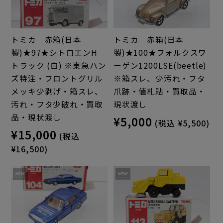
トミカ 赤箱(日本
トミカ 赤箱(日本
製)★97★シトロエンH
製)★100★フォルクスワ
トラック (白) ※東急ハン
ーゲン1200LSE(beetle)
ズ特注・フロントグリル
※箱スレ、少汚れ・フタ
メッキ少剥げ・箱スレ、
爪跡・値札貼・買取品・
汚れ・フタ少破れ・買取
現状渡し
品・現状渡し
¥5,000
(税込 ¥5,500)
¥15,000
(税込
¥16,500)