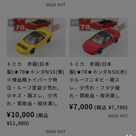
SOLD OUT
トミカ 赤箱(日本
トミカ 赤箱(日本
製)★78★ホンダNSX(黄)
製)★78★ホンダNSX(赤)
※博品館トイパーク特
※ルーフニキビ・箱ス
注・ルーフ塗装少荒れ、
レ、少汚れ・フタ少破
少キズ・箱スレ、少汚
れ・買取品・現状渡し
れ・買取品・現状渡し
¥7,000
(税込 ¥7,700)
¥10,000
(税込
SOLD OUT
¥11,000)
SOLD OUT