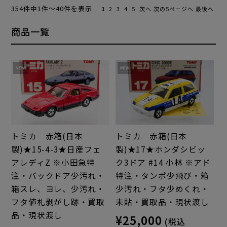
354件中1件～40件を表示
1
2
3
4
5
次へ
次の5ページへ
最後へ
商品一覧
トミカ 赤箱(日本
トミカ 赤箱(日本
製)★15-4-3★日産フェ
製)★17★ホンダシビッ
アレディZ ※小田急特
ク3ドア #14 小林 ※アド
注・バックドア少汚れ・
特注・タンポ少飛び・箱
箱スレ、ヨレ、少汚れ・
少汚れ・フタ少めくれ・
フタ値札剥がし跡・買取
未貼・買取品・現状渡し
品・現状渡し
¥25,000
(税込