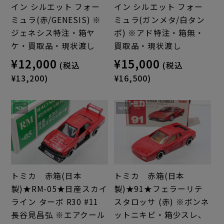
イン シルエット フォー
イン シルエット フォー
ミュラ(赤/GENESIS) ※
ミュラ(ガンメタ/白タン
ジェネシス特注・箱ヤ
ポ) ※アド特注・箱無・
ケ・買取品・現状渡し
買取品・現状渡し
¥12,000
¥15,000
(税込
(税込
¥13,200)
¥16,500)
トミカ 赤箱(日本
トミカ 赤箱(日本
製)★RM-05★日産スカイ
製)★91★フェラーリテ
ライン ターボ R30 #11
スタロッサ (赤) ※ボンネ
長谷見昌弘 ※エアクール
ットニキビ・箱少スレ、