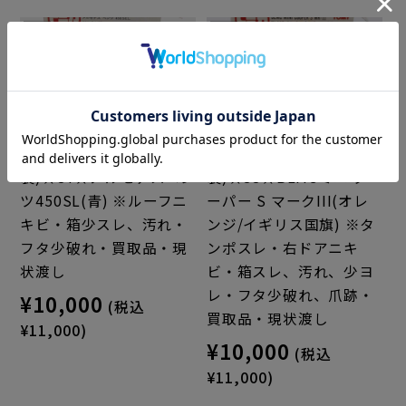
トミカ 赤箱(日本
トミカ 赤箱(日本
製)★87★メルセデスベン
製)★88★BLMCミニ ク
ツ450SL(青) ※ルーフニ
ーパー S マークIII(オレ
キビ・箱少スレ、汚れ・
ンジ/イギリス国旗) ※タ
フタ少破れ・買取品・現
ンポスレ・右ドアニキ
状渡し
ビ・箱スレ、汚れ、少ヨ
レ・フタ少破れ、爪跡・
¥10,000
(税込
買取品・現状渡し
¥11,000)
¥10,000
(税込
¥11,000)