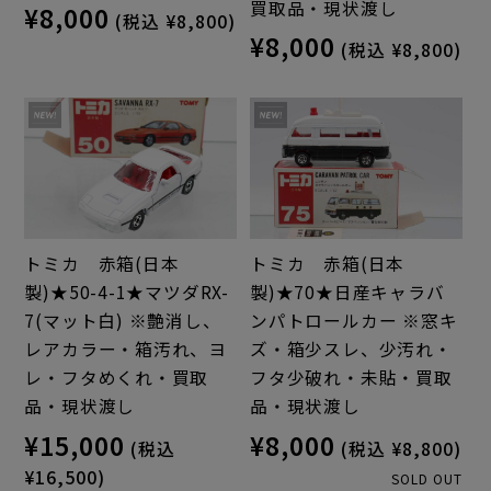
買取品・現状渡し
¥8,000
(税込 ¥8,800)
¥8,000
(税込 ¥8,800)
トミカ 赤箱(日本
トミカ 赤箱(日本
製)★50-4-1★マツダRX-
製)★70★日産キャラバ
7(マット白) ※艶消し、
ンパトロールカー ※窓キ
レアカラー・箱汚れ、ヨ
ズ・箱少スレ、少汚れ・
レ・フタめくれ・買取
フタ少破れ・未貼・買取
品・現状渡し
品・現状渡し
¥15,000
¥8,000
(税込
(税込 ¥8,800)
¥16,500)
SOLD OUT