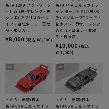
製)★120★フットワーク
製)★74★日産スカイラ
F-1 #9 (白/オレンジ・黒
イン ターボC #11(白/水
タンポ) ※ブリスタータ
色) ※グループCフェア・
イプ・台紙少ヨレ・買取
箱少スレ、汚れ・フタ少
品・現状渡し
めくれ・耳ヨレ・買取
品・現状渡し
¥8,000
(税込 ¥8,800)
¥10,000
(税込
¥11,000)
トミカ 赤箱(日本
トミカ 赤箱(日本
製)★65★日産スカイラ
製)★65★日産スカイラ