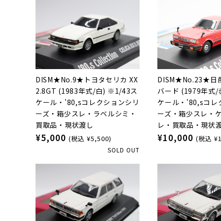
DISM★No.9★トヨタセリカ XX
DISM★No.23★日
2.8GT (1983年式/白) ※1/43ス
バード (1979年式/
ケール・'80,sコレクションシリ
ケール・'80,sコ
ーズ・箱少スレ・ラベルシミ・
ーズ・箱少スレ・
買取品・現状渡し
レ・買取品・現状
¥5,000
¥10,000
(税込 ¥5,500)
(税込 ¥1
SOLD OUT