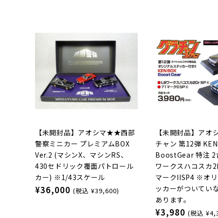
【未開封品】アオシマ★★西部
【未開封品】アオ
警察ミニカー プレミアムBOX
チャン 第12弾 KEN
Ver.2 (マシンX、マシンRS、
BoostGear 特注 
430セドリック覆面パトロール
ワークスハコスカ2D
カー) ※1/43スケール
マークIISP4 ※
ッカーがついてい
¥36,000
(税込 ¥39,600)
あります。
¥3,980
(税込 ¥4,