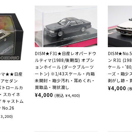
DISM★F31★日産レオパードウ
DISM★N
ルティマ(1988/後期型) オプシ
ン R31 (1
ョンホイール (ダークブルーツ
ケール・'8
ートン) ※1/43スケール・内箱
ーズ・箱少
シマ★★日産
未開封・箱少汚れ・耳めくれ・
剥がし跡・
4ドアセダン
買取品・現状渡し
¥4,000
型 パトロールカ
(
¥4,000
ル・スカイネ
(税込 ¥4,400)
イキャストム
No.26
3,200)