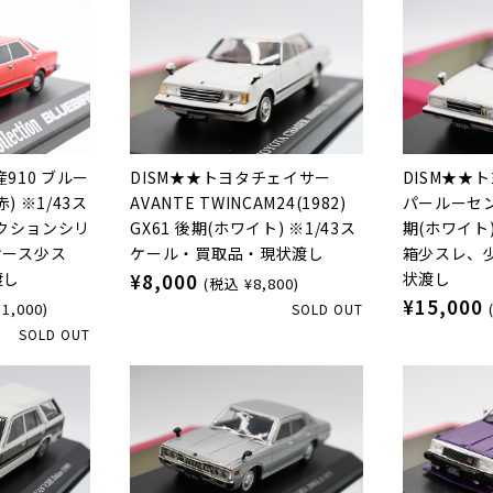
産910 ブルー
DISM★★トヨタチェイサー
DISM★★
赤) ※1/43ス
AVANTE TWINCAM24(1982)
パールーセント
レクションシリ
GX61 後期(ホワイト) ※1/43ス
期(ホワイト)
ケース少ス
ケール・買取品・現状渡し
箱少スレ、
渡し
状渡し
¥8,000
(税込 ¥8,800)
¥15,000
1,000)
SOLD OUT
SOLD OUT