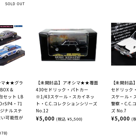
SOLD OUT
シマ★★グラ
【未開封品】アオシマ★★覆面
【未開封品】
BOX &
430セドリック・パトカー
セドリック・
2台セット LB
※1/43スケール・スカイネッ
スケール・
rSP4・71
ト・C.C.コレクションシリーズ
警察・C.C
オリジナルステ
No.12
ズ No.7
ない可能性が
¥5,000
¥5,000
(税込 ¥5,500)
(
378)