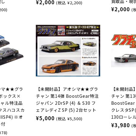
渡し
買取品・現
¥2,000
(税込 ¥2,200)
¥2,000
200)
(
シマ★★グラ
【未開封品】アオシマ★★グラ
【未開封品
ンボックス×
チャン 第14弾 BoostGear特注
チャン 第13弾
シャル特注品
ジャパン 2DrSP (4) ＆ S30 フ
BoostGea
ークスハコスカ
ェアレディZ SP (5) 2台セット
クレスタSP
ISP4) ※オ
130ローレル 
¥5,000
(税込 ¥5,500)
ー付
¥3,980
(
378)