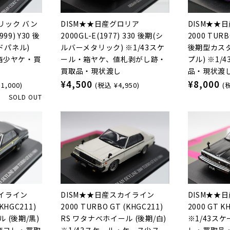
リック バン
DISM★★日産グロリア
DISM★★
99) Y30 後
2000GL-E(1977) 330 後期(シ
2000 TURB
ドパネル)
ルバーメタリック) ※1/43スケ
後期型カスタ
・箱少ヤケ・買
ール・箱ヤケ、値札剥がし跡・
プル) ※1/
買取品・現状渡し
品・現状渡
¥4,500
¥8,000
1,000)
(税込 ¥4,950)
(
SOLD OUT
カイライン
DISM★★日産スカイライン
DISM★★
(KHGC211)
2000 TURBO GT (KHGC211)
2000 GT K
 (後期/黒)
RS ワタナベホイール (後期/白)
※1/43ス
・箱ヨレ・買取
※1/43スケール・ケース少ス
レ・買取品