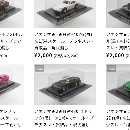
40ZG(ボル
アオシマ★1★日産240ZG(白)
アオシマ★2
ケール・プラ少
※1/64スケール・プラ少スレ・
ル(黒) ※1
状渡し
買取品・現状渡し
スレ・買取
¥2,000
¥2,000
200)
(税込 ¥2,200)
(
ケンメリ
アオシマ★2★日産430 セドリ
アオシマ★
/64スケール・
ック(黒) ※1/64スケール・プ
2Dr(緑) 
テープ剥がし
ラ少スレ・買取品・現状渡し
少スレ・台