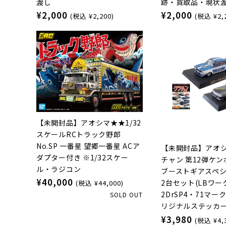
渡し
跡・買取品・現状
¥2,000
¥2,000
(税込 ¥2,200)
(税込 ¥2,
【未開封品】アオシマ★★1/32
スケールRCトラック野郎
No.SP 一番星 望郷一番星 ACア
【未開封品】アオ
ダプター付き ※1/32スケー
チャン 第12弾ケ
ル・ラジコン
ブーストギアスペ
¥40,000
2台セット(LBワ
(税込 ¥44,000)
2DrSP4・71マークI
SOLD OUT
リジナルステッカ
¥3,980
(税込 ¥4,