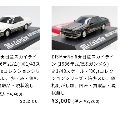
o.5★日産スカイライ
DISM★No.6★日産スカイライ
986年式/白) ※1/43ス
ン (1986年式/黒&ガンメタ)
0,sコレクションシリ
※1/43スケール・'80,sコレク
スレ、少凹み・値札
ションシリーズ・箱少スレ、値
買取品・現状渡し
札剥がし跡、凹み・買取品・現
状渡し
税込 ¥4,400)
¥3,000
(税込 ¥3,300)
SOLD OUT