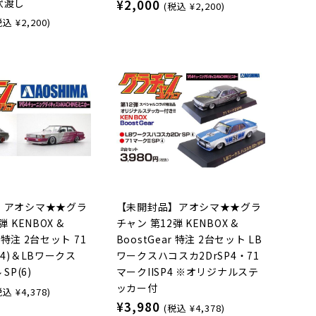
状渡し
¥2,000
(税込 ¥2,200)
税込 ¥2,200)
】アオシマ★★グラ
【未開封品】アオシマ★★グラ
 KENBOX &
チャン 第12弾 KENBOX &
r 特注 2台セット 71
BoostGear 特注 2台セット LB
(4)＆LBワークス
ワークスハコスカ2DrSP4・71
SP(6)
マークIISP4 ※オリジナルステ
ッカー付
税込 ¥4,378)
¥3,980
(税込 ¥4,378)