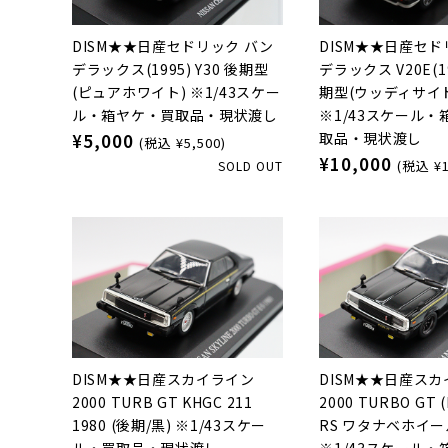
DISM★★日産セドリック バン
DISM★★日産セド
デラックス(1995) Y30 後期型
デラックス V20E(19
(ピュアホワイト) ※1/43スケー
期型(ウッディサイ
ル・箱ヤケ・買取品・現状渡し
※1/43スケール
取品・現状渡し
¥5,000
(税込 ¥5,500)
¥10,000
(税込 ¥1
SOLD OUT
DISM★★日産スカイライン
DISM★★日産ス
2000 TURB GT KHGC 211
2000 TURBO GT 
1980 (後期/黒) ※1/43スケー
RS ワタナベホイール
ル・買取品・現状渡し
※1/43スケール