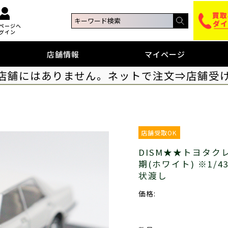
ページへ
グイン
店舗情報
マイページ
店舗にはありません。ネットで注文⇒店舗受
店舗受取OK
DISM★★トヨタクレ
期(ホワイト) ※1
状渡し
価格: