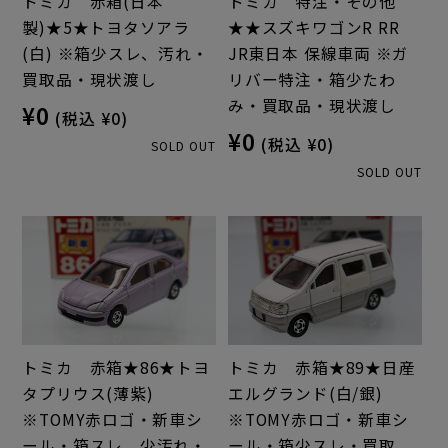
トミカ 赤箱(日本
トミカ 特注・その他
製)★5★トヨタソアラ
★★スズキワゴンR RR
(白) ※箱少スレ、汚れ・
JR東日本 保線車両 ※ガ
買取品・現状渡し
リバー特注・箱少たわ
み・買取品・現状渡し
¥0
(税込 ¥0)
¥0
(税込 ¥0)
SOLD OUT
SOLD OUT
トミカ 赤箱★86★トヨ
トミカ 赤箱★89★日産
タプリウス(薄紫)
エルグランド(白/銀)
※TOMY赤ロゴ・新車シ
※TOMY赤ロゴ・新車シ
ール・箱スレ、少汚れ・
ール・箱少スレ・買取