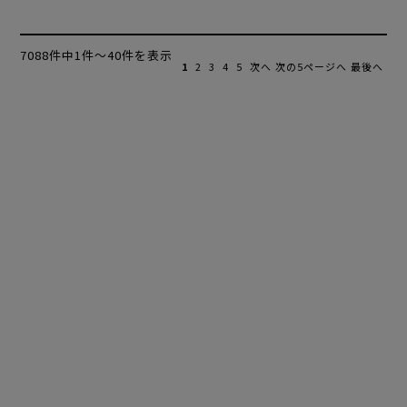
7088件中1件～40件を表示
1
2
3
4
5
次へ
次の5ページへ
最後へ