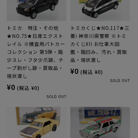
トミカ 特注・その他
トミカくじ★NO.117★三
★NO.75★日産エクスト
菱i 神奈川県警察 ※トミ
レイル ※捜査用パトカー
カくじXII お仕事大図
コレクション 第5弾・箱
鑑・箱凹み、汚れ・買取
少スレ・フタ少爪跡、テ
品・現状渡し
ープ剥がし跡・買取品・
¥0
(税込 ¥0)
現状渡し
SOLD OUT
¥0
(税込 ¥0)
SOLD OUT