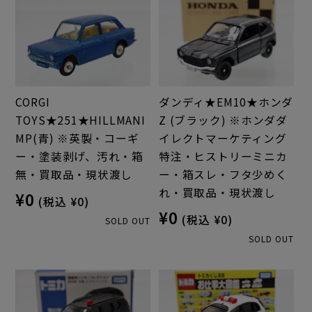
CORGI
ダンディ★EM10★ホンダ
TOYS★251★HILLMANI
Z (ブラック) ※ホンダダ
MP(青) ※英製・コーギ
イレクトマーケティング
ー・塗装剥げ、汚れ・箱
特注・ヒストリーミニカ
無・買取品・現状渡し
ー・箱スレ・フタ少めく
れ・買取品・現状渡し
¥0
(税込 ¥0)
¥0
(税込 ¥0)
SOLD OUT
SOLD OUT