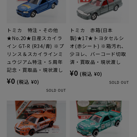
トミカ 特注・その他
トミカ 赤箱(日本
★No.20★日産スカイラ
製)★17★トヨタセルシ
イン GT-R (R34/青) ※プ
オ(赤シート) ※箱汚れ、
リンス＆スカイラインミ
少ヨレ、バーコード切取
ュウジアム特注・５周年
済・買取品・現状渡し
記念・買取品・現状渡し
¥0
(税込 ¥0)
¥0
(税込 ¥0)
SOLD OUT
SOLD OUT