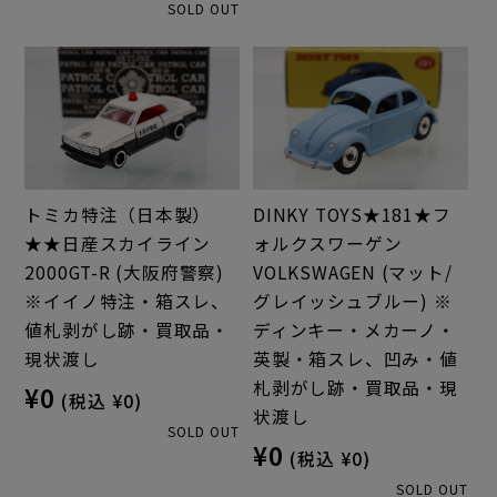
SOLD OUT
トミカ特注（日本製）
DINKY TOYS★181★フ
★★日産スカイライン
ォルクスワーゲン
2000GT-R (大阪府警察)
VOLKSWAGEN (マット/
※イイノ特注・箱スレ、
グレイッシュブルー) ※
値札剥がし跡・買取品・
ディンキー・メカーノ・
現状渡し
英製・箱スレ、凹み・値
札剥がし跡・買取品・現
¥0
(税込 ¥0)
状渡し
SOLD OUT
¥0
(税込 ¥0)
SOLD OUT