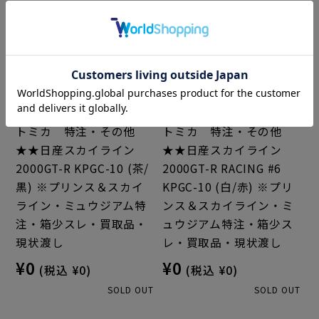
トミカ 特注・その他
トミカ 特注・その他
★★日産スカイライン
★★日産スカイライン
2000GT-R KPGC-10 (茶/
2000GT-R RACING #6
黒) ※プリンス＆スカイ
KPGC-10 (白/赤) ※プリ
ライン・ミュウジアム特
ンス＆スカイライン・ミ
注・箱少スレ・買取品・
ュウジアム特注・箱少ス
現状渡し
レ・買取品・現状渡し
¥0
¥0
(税込 ¥0)
(税込 ¥0)
SOLD OUT
SOLD OUT