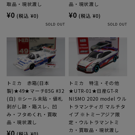
取品・現状渡し
品・現状渡し
¥0
¥0
(税込 ¥0)
(税込 ¥0)
SOLD OUT
SOLD OUT
トミカ 赤箱(日本
トミカ 特注・その他
製)★49★マーチ85G #32
★UTR-01★日産GT-R
(白) ※シール未貼・値札
NISMO 2020 model ウル
剥がし跡・箱スレ、凹
トラマンティガ マルチタ
み・フタめくれ・買取
イプ ※トミーアジア限
品・現状渡し
定・ウルトラマントミ
カ・買取品・現状渡し
¥0
(税込 ¥0)