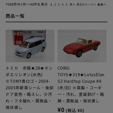
7088件中1件～40件を表示
1
2
3
4
5
次へ
次の5ページへ
最後へ
商品一覧
トミカ 赤箱★28★ホン
CORGI
ダエリシオン(水色)
TOYS★319★LotusElan
※TOMY青ロゴ・2004-
S2 Hardtop Coupe #4
2005年新車シール・後部
(赤/白) ※英製・コーギ
ドア変色・箱スレ、少汚
ー・汚れ、塗装剥げ・箱
れ・フタ破れ・買取品・
無・買取品・現状渡し
現状渡し
¥0
(税込 ¥0)