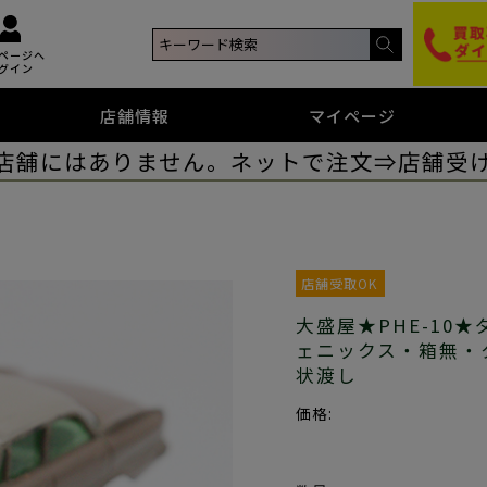
ページへ
グイン
店舗情報
マイページ
店舗にはありません。ネットで注文⇒店舗受
店舗受取OK
大盛屋★PHE-10
ェニックス・箱無・
状渡し
価格: