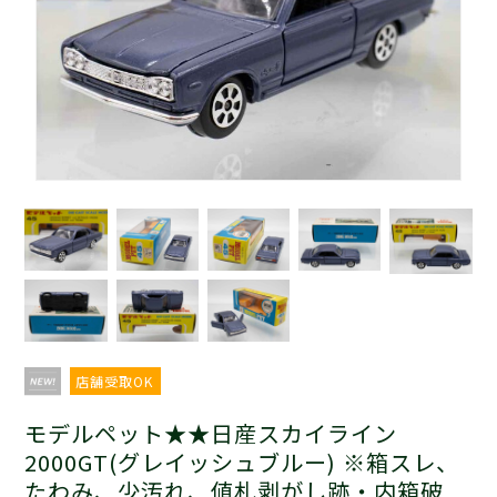
店舗受取OK
モデルペット★★日産スカイライン
2000GT(グレイッシュブルー) ※箱スレ、
たわみ、少汚れ、値札剥がし跡・内箱破