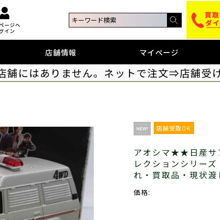
ページへ
グイン
店舗情報
マイページ
店舗にはありません。ネットで注文⇒店舗受
店舗受取OK
アオシマ★★日産サフ
レクションシリーズ 
れ・買取品・現状渡
価格: