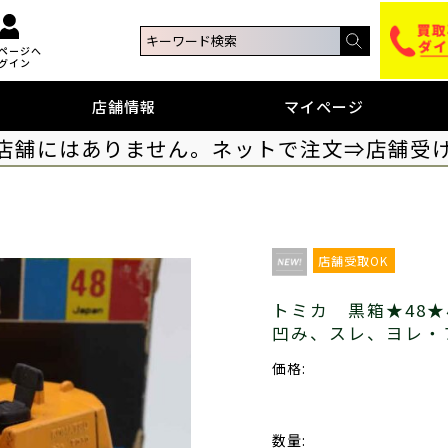
ページへ
グイン
店舗情報
マイページ
店舗にはありません。ネットで注文⇒店舗受
店舗受取OK
トミカ 黒箱★48★
凹み、スレ、ヨレ・
価格:
数量: