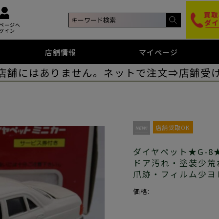
ページへ
グイン
店舗情報
マイページ
店舗にはありません。ネットで注文⇒店舗受
店舗受取OK
ダイヤペット★G-8★
ドア汚れ・塗装少荒
爪跡・フィルム少ヨ
価格: