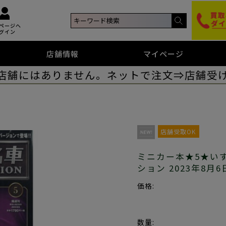
ページへ
グイン
店舗情報
マイページ
店舗にはありません。ネットで注文⇒店舗受
店舗受取OK
ミニカー本★5★い
ション 2023年8
価格:
数量: