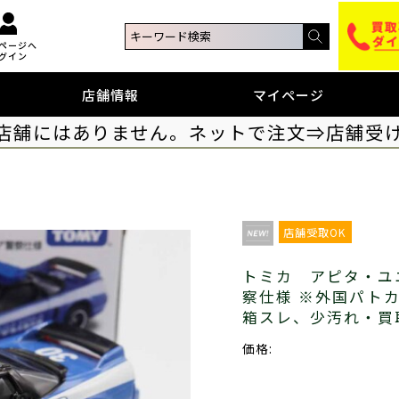
ページへ
グイン
店舗情報
マイページ
店舗にはありません。ネットで注文⇒店舗受
店舗受取OK
トミカ アピタ・ユニ
察仕様 ※外国パト
箱スレ、少汚れ・買
価格: