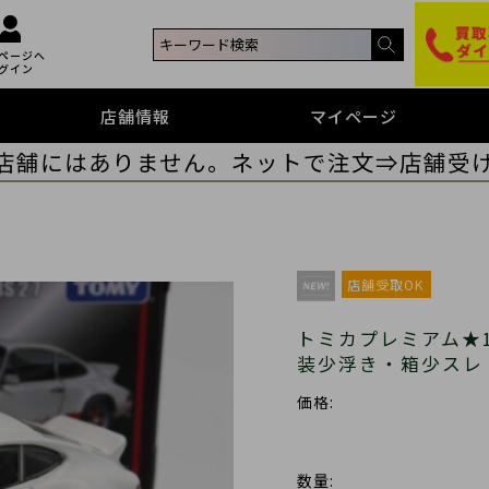
ページへ
グイン
店舗情報
マイページ
店舗にはありません。ネットで注文⇒店舗受
店舗受取OK
トミカプレミアム★12
装少浮き・箱少スレ
価格:
数量: