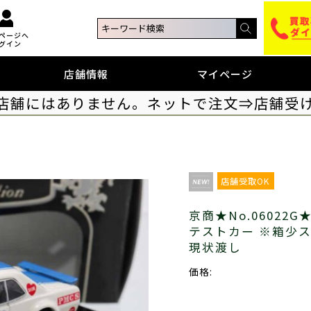
ページへ
グイン
店舗情報
マイページ
店舗にはありません。ネットで注文⇒店舗受
店舗受取OK
京商★No.06022G★
テストカー ※箱少
現状渡し
価格: