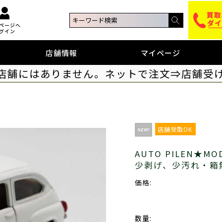
ページへ
グイン
店舗情報
マイページ
店舗にはありません。ネットで注文⇒店舗受
店舗受取OK
AUTO PILEN★MO
少剥げ、少汚れ・箱
価格:
数量: