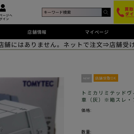
ページへ
グイン
店舗情報
マイページ
店舗にはありません。ネットで注文⇒店舗受
店舗受取OK
トミカリミテッドヴィン
車（灰）※箱スレ・
価格:
数量: