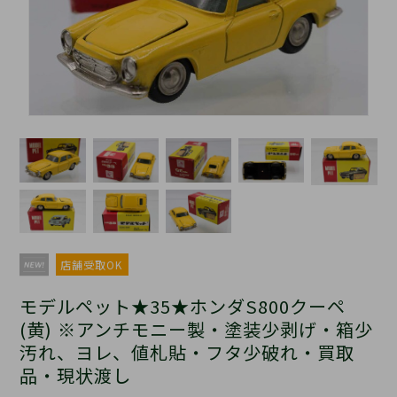
店舗受取OK
モデルペット★35★ホンダS800クーペ
(黄) ※アンチモニー製・塗装少剥げ・箱少
汚れ、ヨレ、値札貼・フタ少破れ・買取
品・現状渡し