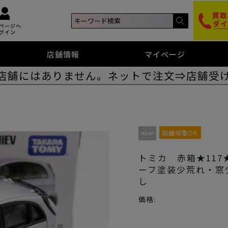
ページへ
グイン
店舗情報
マイページ
店舗にはありません。ネットで注文⇒店舗受
店舗受取OK
トミカ 赤箱★117★三
ーフ塗装少荒れ・窓
し
価格: