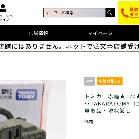
ページへ
グイン
店舗情報
マイページ
店舗にはありません。ネットで注文⇒店舗受
店舗受取OK
トミカ 赤箱★120
※TAKARATOM
買取品・現状渡し
価格: